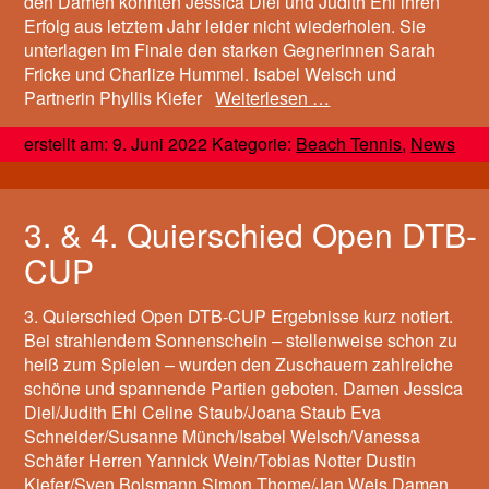
den Damen konnten Jessica Diel und Judith Ehl ihren
Erfolg aus letztem Jahr leider nicht wiederholen. Sie
unterlagen im Finale den starken Gegnerinnen Sarah
Fricke und Charlize Hummel. Isabel Welsch und
Partnerin Phyllis Kiefer
Weiterlesen …
erstellt am: 9. Juni 2022 Kategorie:
Beach Tennis
,
News
3. & 4. Quierschied Open DTB-
CUP
3. Quierschied Open DTB-CUP Ergebnisse kurz notiert.
Bei strahlendem Sonnenschein – stellenweise schon zu
heiß zum Spielen – wurden den Zuschauern zahlreiche
schöne und spannende Partien geboten. Damen Jessica
Diel/Judith Ehl Celine Staub/Joana Staub Eva
Schneider/Susanne Münch/Isabel Welsch/Vanessa
Schäfer Herren Yannick Wein/Tobias Notter Dustin
Kiefer/Sven Bolsmann Simon Thome/Jan Weis Damen