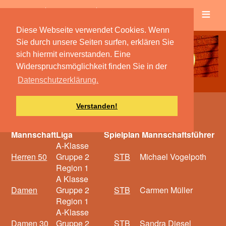
≡
Verein
Spielbetrieb
Diese Webseite verwendet Cookies. Wenn
Sie durch unsere Seiten surfen, erklären Sie
sich hiermit einverstanden. Eine
Widerspruchsmöglichkeit finden Sie in der
Datenschutzerklärung.
Verstanden!
Mannschaften 2015
Mannschaft
Liga
Spielplan
Mannschaftsführer
A-Klasse
Herren 50
Gruppe 2
STB
Michael Vogelpoth
Region 1
A Klasse
Damen
Gruppe 2
STB
Carmen Müller
Region 1
A-Klasse
Damen 30
Gruppe 2
STB
Sandra Diesel