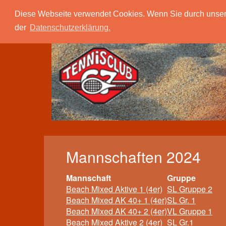
Tc 67 Quierschied
Verein
Spielbetrieb
Diese Webseite verwendet Cookies. Wenn Sie durch unsere S
der
Datenschutzerklärung.
Mannschaften 2024
Mannschaft
Gruppe
Beach Mixed Aktive 1 (4er)
SL Gruppe 2
Beach Mixed AK 40+ 1 (4er)
SL Gr. 1
Beach Mixed AK 40+ 2 (4er)
VL Gruppe 1
Beach Mixed Aktive 2 (4er)
SL Gr.1