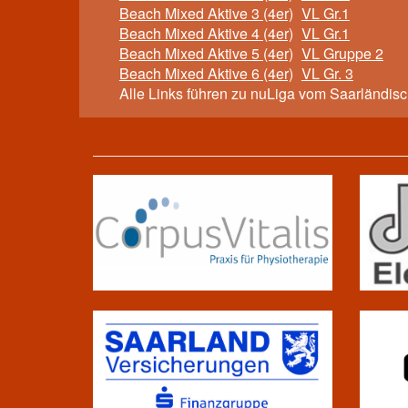
Beach Mixed Aktive 3 (4er)
VL Gr.1
Beach Mixed Aktive 4 (4er)
VL Gr.1
Beach Mixed Aktive 5 (4er)
VL Gruppe 2
Beach Mixed Aktive 6 (4er)
VL Gr. 3
Alle Links führen zu nuLiga vom Saarländis