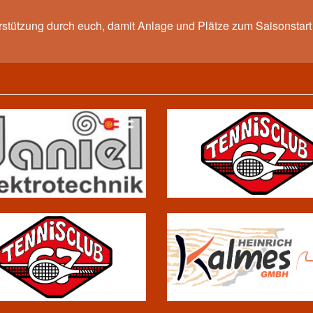
rstützung durch euch, damit Anlage und Plätze zum Saisonstart 