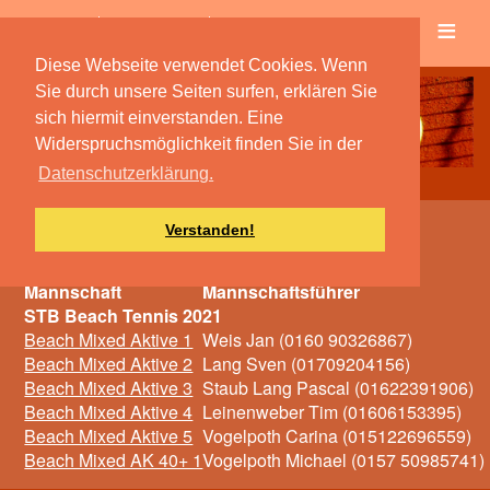
≡
Verein
Spielbetrieb
Diese Webseite verwendet Cookies. Wenn
Sie durch unsere Seiten surfen, erklären Sie
sich hiermit einverstanden. Eine
Widerspruchsmöglichkeit finden Sie in der
Datenschutzerklärung.
Verstanden!
Mannschaften 2021
Mannschaft
Mannschaftsführer
STB Beach Tennis 2021
Beach Mixed Aktive 1
Weis Jan (0160 90326867)
Beach Mixed Aktive 2
Lang Sven (01709204156)
Beach Mixed Aktive 3
Staub Lang Pascal (01622391906)
Beach Mixed Aktive 4
Leinenweber Tim (01606153395)
Beach Mixed Aktive 5
Vogelpoth Carina (015122696559)
Beach Mixed AK 40+ 1
Vogelpoth Michael (0157 50985741