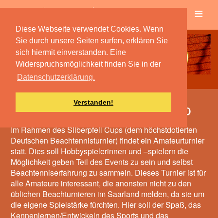
≡
Verein
Spielbetrieb
Diese Webseite verwendet Cookies. Wenn
Sie durch unsere Seiten surfen, erklären Sie
sich hiermit einverstanden. Eine
Widerspruchsmöglichkeit finden Sie in der
Datenschutzerklärung.
Verstanden!
1. Amateur Beachtenniscup
Im Rahmen des Silberpfeil Cups (dem höchstdotierten
Deutschen Beachtennisturnier) findet ein Amateurturnier
statt. Dies soll Hobbyspielerinnen und –spielern die
Möglichkeit geben Teil des Events zu sein und selbst
Beachtenniserfahrung zu sammeln. Dieses Turnier ist für
alle Amateure interessant, die anonsten nicht zu den
üblichen Beachturnieren im Saarland melden, da sie um
die eigene Spielstärke fürchten. Hier soll der Spaß, das
Kennenlernen/Entwickeln des Sports und das