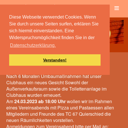
≡
Verein
Spielbetrieb
Diese Webseite verwendet Cookies. Wenn
Sie durch unsere Seiten surfen, erklären Sie
sich hiermit einverstanden. Eine
Widerspruchsmöglichkeit finden Sie in der
Datenschutzerklärung.
Verstanden!
Vereinsabend
Nach 6 Monaten Umbaumaßnahmen hat unser
Clubhaus ein neues Gesicht Sowohl der
Außenverkaufsraum sowie die Toilettenanlage im
Clubhaus wurden erneuert.
Am
24.03.2023 ab 18:00 Uhr
wollen wir im Rahmen
eines Vereinsabends mit Pizza und Pastaessen allen
Mitgliedern und Freunde des TC 67 Quierschied die
neuen Räumlichkeiten vorstellen.
Anmeldungen zum Vereinsabend bitte per Mail an: