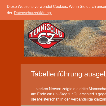
Tc 67 Quierschied
Verein
Spielbetrieb
Diese Webseite verwendet Cookies. Wenn Sie durch unsere S
der
Datenschutzerklärung.
Tabellenführung ausgeb
… starken Nerven zeigte die dritte Mannscha
am Ende ein 6:2-Sieg für Quierschied 3 gege
die Meisterschaft in der Verbandsliga klarz