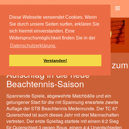
≡
Verein
Spielbetrieb
Diese Webseite verwendet Cookies. Wenn
Sie durch unsere Seiten surfen, erklären Sie
sich hiermit einverstanden. Eine
Widerspruchsmöglichkeit finden Sie in der
Datenschutzerklärung.
Verstanden!
Mit Abstand und Vorfreude zum
Aufschlag in die neue
Beachtennis-Saison
Spannende Spiele, abgewehrte Matchbälle und ein
gelungener Start für die mit Spannung erwartete zweite
Auflage der STB Beachtennis Medenrunde. Der TC 67
Quierschied ist auch dieses Jahr mit drei Mannschaften
vertreten. Der erste Spieltag startete mit einem 6:2 Sieg
für Quierschied 3 gegen Bous, einem 4:4 Unentschieden