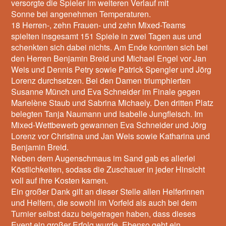
versorgte die Spieler im weiteren Verlauf mit
Sonne bei angenehmen Temperaturen.
18 Herren-, zehn Frauen- und zehn Mixed-Teams
spielten insgesamt 151 Spiele in zwei Tagen aus und
schenkten sich dabei nichts. Am Ende konnten sich bei
den Herren Benjamin Breid und Michael Engel vor Jan
Weis und Dennis Petry sowie Patrick Spengler und Jörg
Lorenz durchsetzen. Bei den Damen triumphierten
Susanne Münch und Eva Schneider im Finale gegen
Marielène Staub und Sabrina Michaely. Den dritten Platz
belegten Tanja Naumann und Isabelle Jungfleisch. Im
Mixed-Wettbewerb gewannen Eva Schneider und Jörg
Lorenz vor Christina und Jan Weis sowie Katharina und
Benjamin Breid.
Neben dem Augenschmaus im Sand gab es allerlei
Köstlichkeiten, sodass die Zuschauer in jeder Hinsicht
voll auf ihre Kosten kamen.
Ein großer Dank gilt an dieser Stelle allen Helferinnen
und Helfern, die sowohl im Vorfeld als auch bei dem
Turnier selbst dazu beigetragen haben, dass dieses
Event ein großer Erfolg wurde. Ebenso geht ein