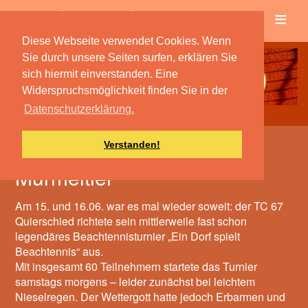
≡
Verein
Spielbetrieb
Diese Webseite verwendet Cookies. Wenn
Sie durch unsere Seiten surfen, erklären Sie
sich hiermit einverstanden. Eine
Widerspruchsmöglichkeit finden Sie in der
Datenschutzerklärung.
Verstanden!
Und jährlich grüßt das
Murmeltier
Am 15. und 16.06. war es mal wieder soweit: der TC 67
Quierschied richtete sein mittlerweile fast schon
legendäres Beachtennisturnier „Ein Dorf spielt
Beachtennis“ aus.
Mit insgesamt 60 Teilnehmern startete das Turnier
samstags morgens – leider zunächst bei leichtem
Nieselregen. Der Wettergott hatte jedoch Erbarmen und