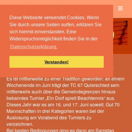
≡
Verein
Spielbetrieb
Diese Webseite verwendet Cookies. Wenn
Sie durch unsere Seiten surfen, erklären Sie
sich hiermit einverstanden. Eine
Widerspruchsmöglichkeit finden Sie in der
Datenschutzerklärung.
Verstanden!
Ein Dorf spielt Beachtennis
Es ist mittlerweile zu einer Tradition geworden: an einem
Wochenende im Juni trägt der TC 67 Quierschied sein
mittlerweile auch über die Gemeindegrenzen hinaus
bekanntes Turnier „Ein Dorf spielt Beachtennis“ aus.
Dieses Jahr war es am 16. und 17. Juni soweit. Gut 70
Mannschaften in drei Kategorien waren bei der
Auslosung am Vorabend des Turniers zu
verzeichnen.
Bei besten Bedingungen ging es dann am Samstag