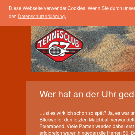
Tc 67 Quierschied
Verein
Spielbetrieb
Diese Webseite verwendet Cookies. Wenn Sie durch unsere S
der
Datenschutzerklärung.
Wer hat an der Uhr ge
…ist es wirklich schon so spät? Ja, es war t
Blickweiler den letzten Matchball verwandelt
Feierabend. Viele Partien wurden dabei erst 
erfolgreich waren hingegen die Herren 50. B