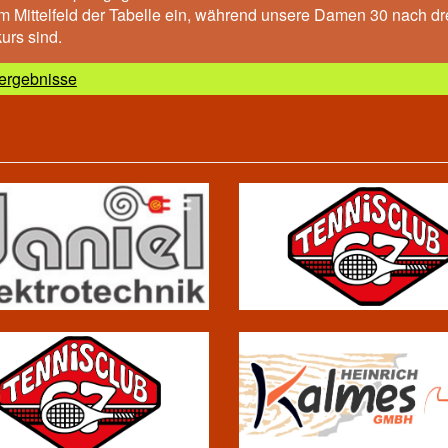
im Mittelfeld der Tabelle ein, während unsere Damen 30 nach dr
urs sind.
ergebnisse