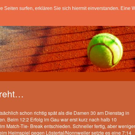
eiten surfen, erklären Sie sich hiermit einverstanden. Eine W
dreht…
atsächlich schon richtig spät als die Damen 30 am Dienstag in
en. Beim 12:2 Erfolg im Gau war erst kurz nach halb 10
im Match-Tie- Break entschieden. Schneller fertig, aber wenige
eim Heimspiel gegen Löstertal/Nonnweiler setzte es eine 7:14