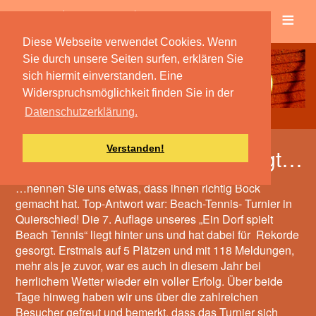
≡
Verein
Spielbetrieb
Diese Webseite verwendet Cookies. Wenn
Sie durch unsere Seiten surfen, erklären Sie
sich hiermit einverstanden. Eine
Widerspruchsmöglichkeit finden Sie in der
Datenschutzerklärung.
Verstanden!
100 Leute haben wir gefragt…
…nennen Sie uns etwas, dass ihnen richtig Bock
gemacht hat. Top-Antwort war: Beach-Tennis- Turnier in
Quierschied! Die 7. Auflage unseres „Ein Dorf spielt
Beach Tennis“ liegt hinter uns und hat dabei für Rekorde
gesorgt. Erstmals auf 5 Plätzen und mit 118 Meldungen,
mehr als je zuvor, war es auch in diesem Jahr bei
herrlichem Wetter wieder ein voller Erfolg. Über beide
Tage hinweg haben wir uns über die zahlreichen
Besucher gefreut und bemerkt, dass das Turnier sich