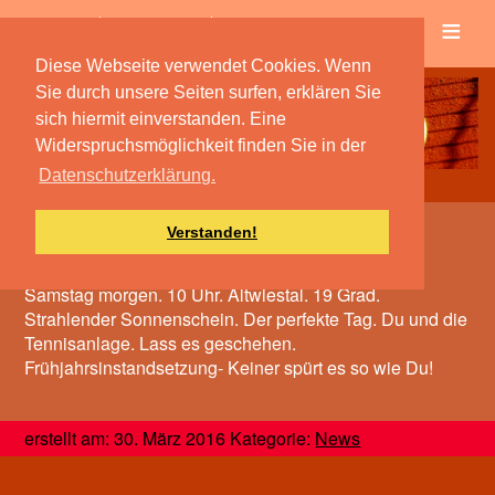
≡
Verein
Spielbetrieb
Diese Webseite verwendet Cookies. Wenn
Sie durch unsere Seiten surfen, erklären Sie
sich hiermit einverstanden. Eine
Widerspruchsmöglichkeit finden Sie in der
Datenschutzerklärung.
Verstanden!
Keiner spürt es so wie Du
Samstag morgen. 10 Uhr. Altwiestal. 19 Grad.
Strahlender Sonnenschein. Der perfekte Tag. Du und die
Tennisanlage. Lass es geschehen.
Frühjahrsinstandsetzung- Keiner spürt es so wie Du!
erstellt am: 30. März 2016 Kategorie:
News