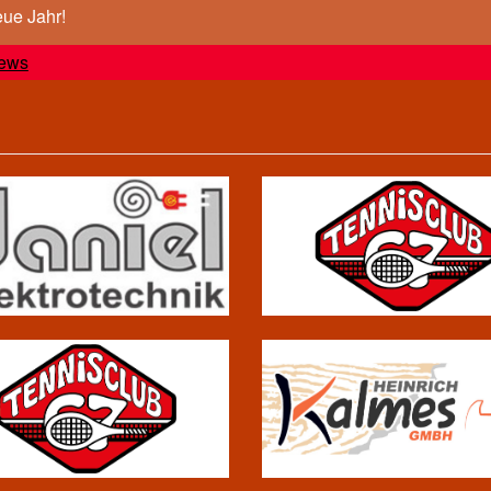
eue Jahr!
ews