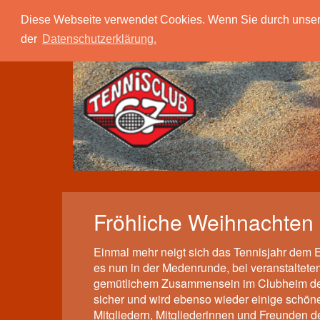
Tc 67 Quierschied
Verein
Spielbetrieb
Diese Webseite verwendet Cookies. Wenn Sie durch unsere S
der
Datenschutzerklärung.
Fröhliche Weihnachten
Einmal mehr neigt sich das Tennisjahr dem 
es nun in der Medenrunde, bei veranstalteten
gemütlichem Zusammensein im Clubheim der 
sicher und wird ebenso wieder einige schö
Mitgliedern, Mitgliederinnen und Freunden d