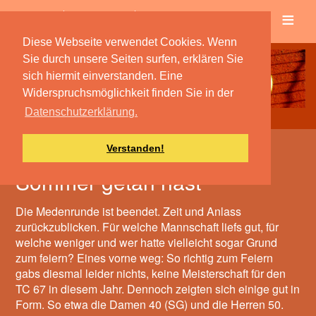
≡
Verein
Spielbetrieb
Diese Webseite verwendet Cookies. Wenn
Sie durch unsere Seiten surfen, erklären Sie
sich hiermit einverstanden. Eine
Widerspruchsmöglichkeit finden Sie in der
Datenschutzerklärung.
Verstanden!
Ich weiß, was du letzten
Sommer getan hast
Die Medenrunde ist beendet. Zeit und Anlass
zurückzublicken. Für welche Mannschaft liefs gut, für
welche weniger und wer hatte vielleicht sogar Grund
zum feiern? Eines vorne weg: So richtig zum Feiern
gabs diesmal leider nichts, keine Meisterschaft für den
TC 67 in diesem Jahr. Dennoch zeigten sich einige gut in
Form. So etwa die Damen 40 (SG) und die Herren 50.