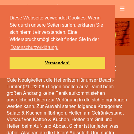
≡
Verein
Spielbetrieb
Diese Webseite verwendet Cookies. Wenn
Sie durch unsere Seiten surfen, erklären Sie
sich hiermit einverstanden. Eine
Widerspruchsmöglichkeit finden Sie in der
Datenschutzerklärung.
Verstanden!
Darauf haben alle gewartet
Gute Neuigkeiten, die Helferlisten für unser Beach-
Turnier (21.-22.06.) liegen endlich aus! Damit beim
großen Andrang keine Panik aufkommt stehen
ausreichend Listen zur Verfügung in die sich eingetragen
werden kann. Zur Auwahl stehen folgende Kategorien:
Salate & Kuchen mitbringen, Helfen am Getränkestand,
Verkauf von Kaffee & Kuchen, Helfen am Grill und
Helfen beim Auf- und Abbau. Sicher ist für jeden was
dabei. Also ran an die Listen! Ab sofort! Und nur im