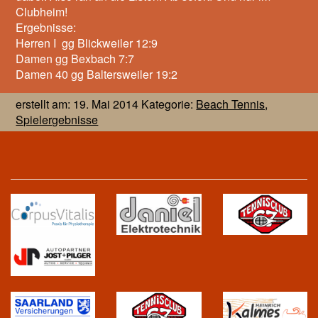
Clubheim!
Ergebnisse:
Herren I gg Blickweiler 12:9
Damen gg Bexbach 7:7
Damen 40 gg Baltersweiler 19:2
erstellt am: 19. Mai 2014 Kategorie:
Beach Tennis
,
Spielergebnisse