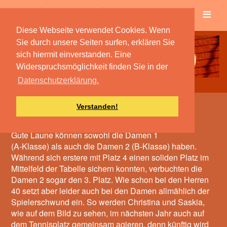
≡
Verein
Spielbetrieb
Diese Webseite verwendet Cookies. Wenn
Sie durch unsere Seiten surfen, erklären Sie
sich hiermit einverstanden. Eine
Widerspruchsmöglichkeit finden Sie in der
Datenschutzerklärung.
Verstanden!
Die mit der soliden Saison
Gute Laune können sowohl die Damen 1
(A-Klasse) als auch die Damen 2 (B-Klasse) haben.
Während sich erstere mit Platz 4 einen soliden Platz im
Mittelfeld der Tabelle sichern konnten, verbuchten die
Damen 2 sogar den 3. Platz. Wie schon bei den Herren
40 setzt aber leider auch bei den Damen allmählich der
Spielerschwund ein. So werden Christina und Saskia,
wie auf dem Bild zu sehen, im nächsten Jahr auch auf
dem Tennisplatz gemeinsam agieren, denn künftig wird