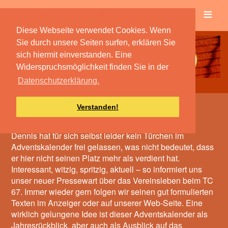
≡
Verein
Spielbetrieb
Diese Webseite verwendet Cookies. Wenn
Sie durch unsere Seiten surfen, erklären Sie
sich hiermit einverstanden. Eine
Widerspruchsmöglichkeit finden Sie in der
Datenschutzerklärung.
Verstanden!
Der mit den Texten
Dennis hat für sich selbst leider kein Türchen im
Adventskalender frei gelassen, was nicht bedeutet, dass
er hier nicht seinen Platz mehr als verdient hat.
Interessant, witzig, spritzig, aktuell – so informiert uns
unser neuer Pressewart über das Vereinsleben beim TC
67. Immer wieder gern folgen wir seinen gut formulierten
Texten im Anzeiger oder auf unserer Web-Seite. Eine
wirklich gelungene Idee ist dieser Adventskalender als
Jahresrückblick, aber auch als Ausblick auf das