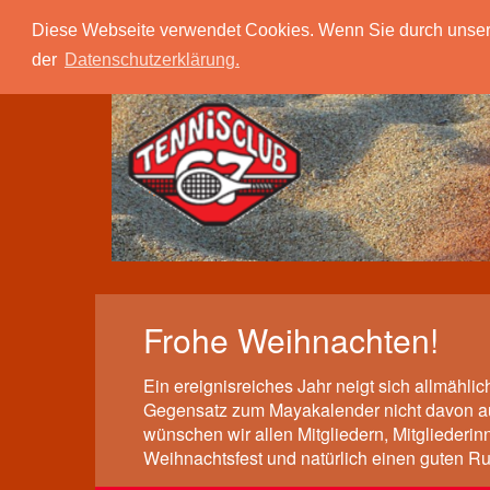
Tc 67 Quierschied
Verein
Spielbetrieb
Diese Webseite verwendet Cookies. Wenn Sie durch unsere S
der
Datenschutzerklärung.
Frohe Weihnachten!
Ein ereignisreiches Jahr neigt sich allmähli
Gegensatz zum Mayakalender nicht davon au
wünschen wir allen Mitgliedern, Mitgliederi
Weihnachtsfest und natürlich einen guten R