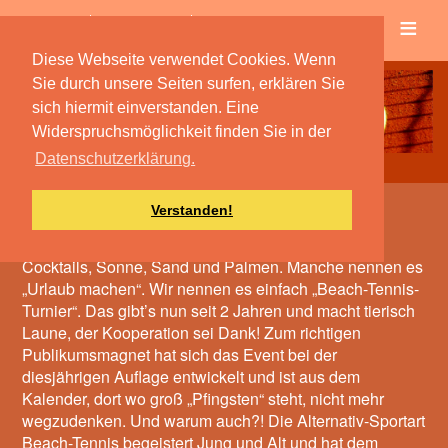
≡
Verein
Spielbetrieb
Diese Webseite verwendet Cookies. Wenn
Sie durch unsere Seiten surfen, erklären Sie
sich hiermit einverstanden. Eine
Widerspruchsmöglichkeit finden Sie in der
Datenschutzerklärung.
Verstanden!
Das mit der guten Laune
Cocktails, Sonne, Sand und Palmen. Manche nennen es
„Urlaub machen“. Wir nennen es einfach „Beach-Tennis-
Turnier“. Das gibt’s nun seit 2 Jahren und macht tierisch
Laune, der Kooperation sei Dank! Zum richtigen
Publikumsmagnet hat sich das Event bei der
diesjährigen Auflage entwickelt und ist aus dem
Kalender, dort wo groß „Pfingsten“ steht, nicht mehr
wegzudenken. Und warum auch?! Die Alternativ-Sportart
Beach-Tennis begeistert Jung und Alt und hat dem