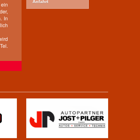
Anfahrt
ein
der,
. In
lich
ird
Tel.