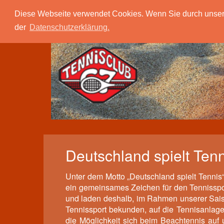
Tc 67 Quierschied
Verein
Spielbetrieb
Diese Webseite verwendet Cookies. Wenn Sie durch unsere S
der
Datenschutzerklärung.
Deutschland spielt Tenn
Unter dem Motto „Deutschland spielt Tennis
ein gemeinsames Zeichen für den Tennissport
und laden deshalb, im Rahmen unserer Sai
Tennissport bekunden, auf die Tennisanlage 
die Möglichkeit sich beim Beachtennis au