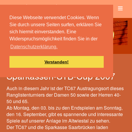
≡
Verein
Spielbetrieb
Diese Webseite verwendet Cookies. Wenn
Sie durch unsere Seiten surfen, erklären Sie
sich hiermit einverstanden. Eine
Widerspruchsmöglichkeit finden Sie in der
Datenschutzerklärung.
Verstanden!
8. Quierschieder Open
Sparkassen-STB-Cup 2007
Auch in diesem Jahr ist der TC67 Austragungsort dieses
Ranglistenturniers der Damen 50 sowie der Herren 40-
50 und 65.
Ab Montag, den 03. bis zu den Endspielen am Sonntag,
den 16. September, gibt es spannende und interessante
Spiele auf unserer Anlage im Altwiestal zu sehen.
Der TC67 und die Sparkasse Saarbrücken laden