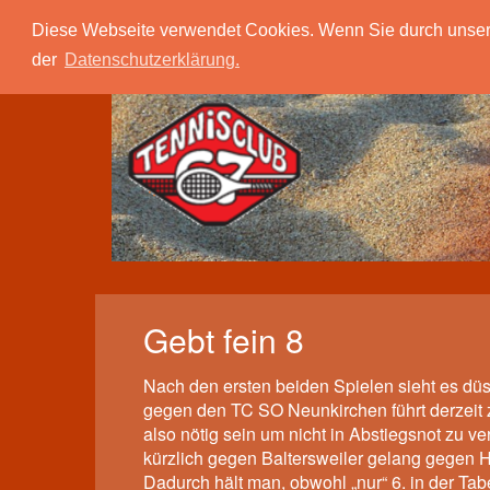
Tc 67 Quierschied
Verein
Spielbetrieb
Diese Webseite verwendet Cookies. Wenn Sie durch unsere S
der
Datenschutzerklärung.
​Gebt fein 8
Nach den ersten beiden Spielen sieht es düs
gegen den TC SO Neunkirchen führt derzeit z
also nötig sein um nicht in Abstiegsnot zu
kürzlich gegen Baltersweiler gelang gegen 
Dadurch hält man, obwohl „nur“ 6. in der Tab